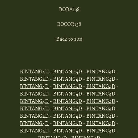
BOBA138
BOCOR138
Back to site
BINTANG4D
-
BINTANG4D
-
BINTANG4D
-
BINTANG4D
-
BINTANG4D
-
BINTANG4D
-
BINTANG4D
-
BINTANG4D
-
BINTANG4D
-
BINTANG4D
-
BINTANG4D
-
BINTANG4D
-
BINTANG4D
-
BINTANG4D
-
BINTANG4D
-
BINTANG4D
-
BINTANG4D
-
BINTANG4D
-
BINTANG4D
-
BINTANG4D
-
BINTANG4D
-
BINTANG4D
-
BINTANG4D
-
BINTANG4D
-
BINTANG4D
-
BINTANG4D
-
BINTANG4D
-
BINTANG4D
-
BINTANG4D