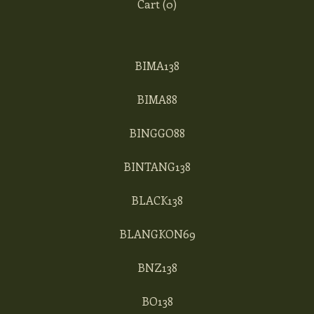
Cart (
0
)
BIMA138
BIMA88
BINGGO88
BINTANG138
BLACK138
BLANGKON69
BNZ138
BO138