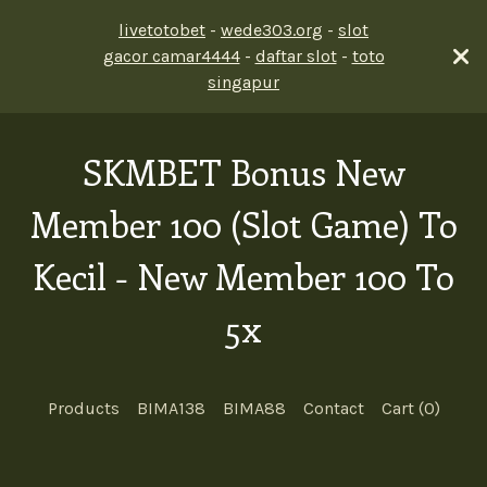
livetotobet
-
wede303.org
-
slot
gacor camar4444
-
daftar slot
-
toto
singapur
SKMBET Bonus New
Member 100 (Slot Game) To
Kecil - New Member 100 To
5x
Products
BIMA138
BIMA88
Contact
Cart (
0
)