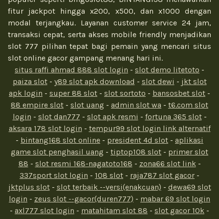
fitur jackpot hingga x200, x500, dan x1000 dengan
modal terjangkau. Layanan customer service 24 jam,
transaksi cepat, serta akses mobile friendly menjadikan
slot 777 pilihan tepat bagi pemain yang mencari situs
slot online gacor gampang menang hari ini.
situs raffi ahmad 888 slot login
-
slot demo litetoto
-
paiza slot
-
y89 slot apk download
-
slot dewi
-
jkt slot
apk login
-
super 88 slot
-
slot sortoto
-
bansosbet slot
-
88 empire slot
-
slot uang
-
admin slot wa
-
t6.com slot
login
-
slot dan777
-
slot apk resmi
-
fortuna 365 slot
-
aksara 178 slot login
-
tempur99 slot login link alternatif
-
bintang168 slot online
-
president 4d slot
-
aplikasi
game slot penghasil uang
-
tiptop108 slot
-
primer slot
88
-
slot resmi 168-nagatoto168
-
zona66 slot link
-
337sport slot login
-
108 slot
-
raja787 slot gacor
-
jktplus slot
-
slot terbaik --versi(enakcuan)
-
dewa69 slot
login
-
zeus slot --gacor(duren777)
-
mabar 69 slot login
-
axl777 slot login
-
matahitam slot 88
-
slot gacor 10k
-