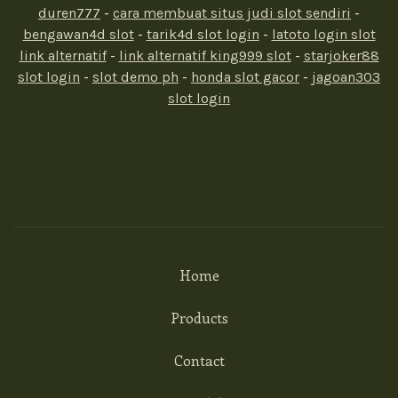
duren777
-
cara membuat situs judi slot sendiri
-
bengawan4d slot
-
tarik4d slot login
-
latoto login slot
link alternatif
-
link alternatif king999 slot
-
starjoker88
slot login
-
slot demo ph
-
honda slot gacor
-
jagoan303
slot login
Home
Products
Contact